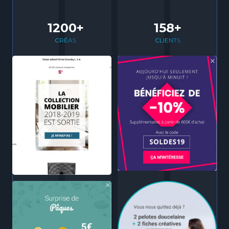
1200+
158+
CRÉAS
CLIENTS